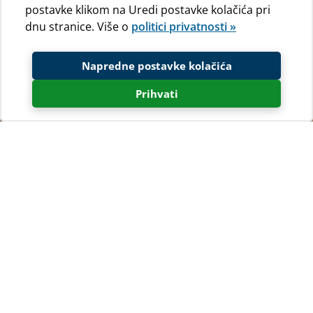
postavke klikom na Uredi postavke kolačića pri
dnu stranice. Više o
politici privatnosti »
Napredne postavke kolačića
Prihvati
Naturistički kamp Baldarin, blizu mjesta Punta Križa na
najjužnijem rtu otoka Cresa idealno je odredište za
ljubitelje kampiranja i
naturističkog
kampiranja
. Odmorite dušu i tijelo u oazi netaknute
prirode, okruženi mediteranskom šumom i njezinim
stanovnicima te prelijepim i čistim Jadranskim morem i
dobrim dupinima. Doživite nezaboravne zalaske sunca u
kojima možete uživati direktno sa kamp parcela u
kampu Baldarin.
Doživite nezaboravne trenutke zalazaka sunca u kojima