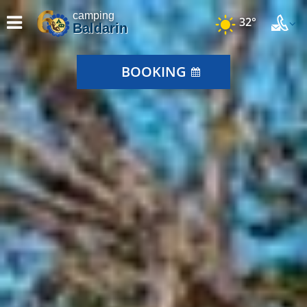
camping
32°
Baldarin
BOOKING