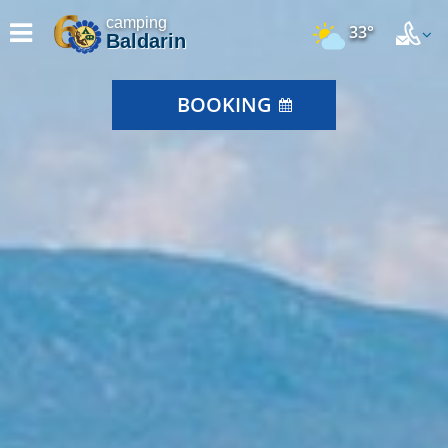
camping
33°
Baldarin
BOOKING