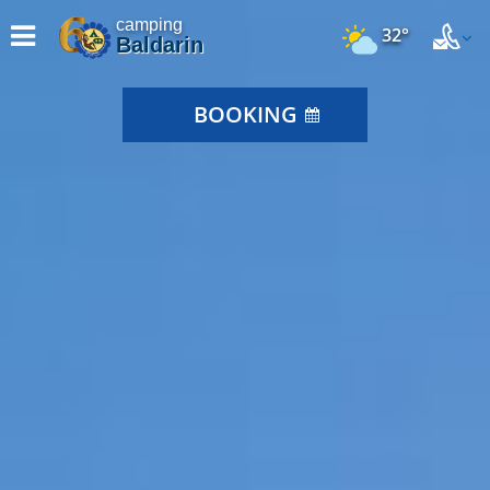
camping
32°
Baldarin
BOOKING