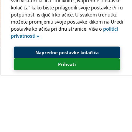
svih vrsta kolačića. Ili kliknite „Napredne postavke
kolačića“ kako biste prilagodili svoje postavke i/ili u
potpunosti isključili kolačiće. U svakom trenutku
možete promijeniti svoje postavke klikom na Uredi
postavke kolačića pri dnu stranice. Više o
politici
privatnosti »
Napredne postavke kolačića
60 godina tradicije za ljubitelje
naturizma i avanturizma
Prihvati
Radni dani 2026:
25/04 - 01/10
Kamp Baldarin smjestio se na najužnijem rtu otoka
Cresa, na predjelu Punta Križa, udaljen od užurbane
svakodnevice - baš ono što vam treba za savršen
odmor!