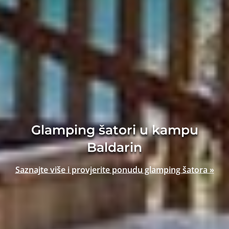
Glamping šatori u kampu
Baldarin
Saznajte više i provjerite ponudu glamping šatora »