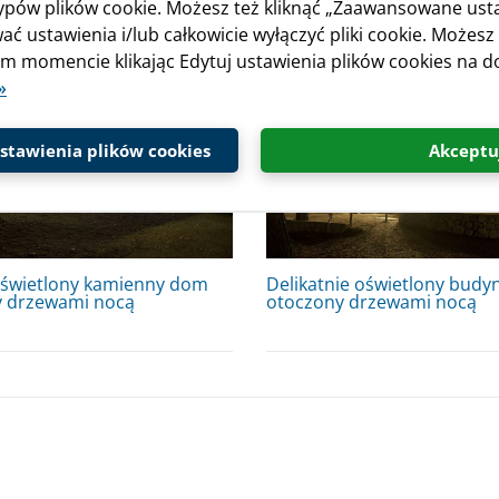
typów plików cookie. Możesz też kliknąć „Zaawansowane ust
 z umywalkami i lustrami
wieloma umywalkami i lust
ać ustawienia i/lub całkowicie wyłączyć pliki cookie. Możesz
 momencie klikając Edytuj ustawienia plików cookies na do
»
tawienia plików cookies
Akceptu
oświetlony kamienny dom
Delikatnie oświetlony budy
y drzewami nocą
otoczony drzewami nocą