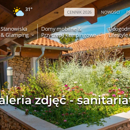
31°
CENNIK 2026
NOWOŚCI
P
Stanowiska
Domy mobilne &
Udogodn
& Glamping
Przyczepy kempingowe
Lifestyl
aleria zdjęć - sanitaria