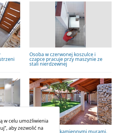
w
Osoba w czerwonej koszulce i
strzeni
czapce pracuje przy maszynie ze
stali nierdzewnej
ą w celu umożliwienia
uj”, aby zezwolić na
zna z
Dziedziniec z kamiennymi murami,