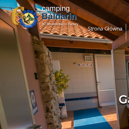
camping
Baldarin
60 lat wolności i natury
Strona Główna
G