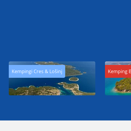
Kempingi Cres & Lošinj
Kemping B