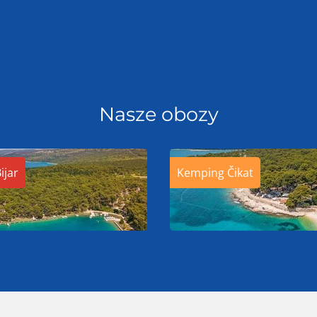
Nasze obozy
ijar
Kemping Čikat