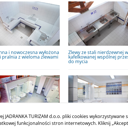
nna i nowoczesna wyłożona
Zlewy ze stali nierdzewnej 
i pralnia z wieloma zlewami
kafelkowanej wspólnej prze
do mycia
ej JADRANKA TURIZAM d.o.o. pliki cookies wykorzystywane s
kowej funkcjonalności stron internetowych. Kliknij „Akcept
ne zaplecze sanitarne na
Nowoczesna toaleta public