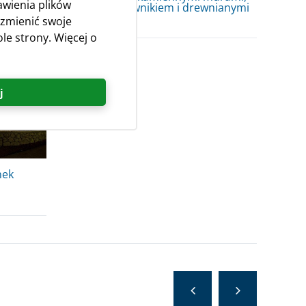
awienia plików
rami
zielonym trawnikiem i drewnianymi
belkami
 zmienić swoje
le strony. Więcej o
j
nek