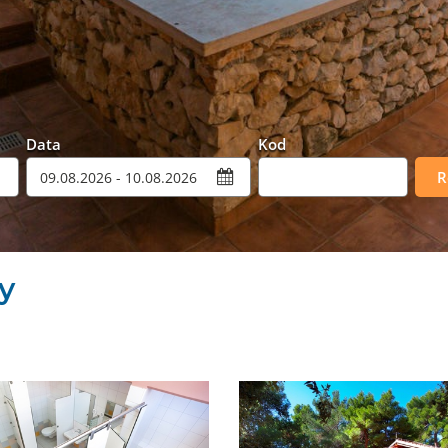
Data
Kod
Promocyjny
R
ty