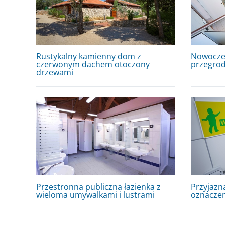
Rustykalny kamienny dom z
Nowoczes
czerwonym dachem otoczony
przegrod
drzewami
Przestronna publiczna łazienka z
Przyjazna
wieloma umywalkami i lustrami
oznaczen