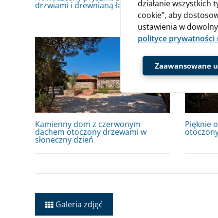
działanie wszystkich 
drzwiami i drewnianą ławką
kempingu
cookie”, aby dostosow
ustawienia w dowolnym
polityce prywatności 
Zaawansowane us
Kamienny dom z czerwonym
Pięknie 
dachem otoczony drzewami w
otoczon
słoneczny dzień
Galeria zdjęć