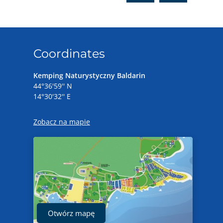
Coordinates
Kemping Naturystyczny Baldarin
44°36'59'' N
14°30'32'' E
Zobacz na mapie
Otwórz mapę