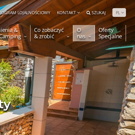
ROGRAM LOJALNOŚCIOWY
KONTAKT
SZUKAJ
PL
ienia &
Co zobaczyć
O
Oferty
e Camping
& zrobić
nas
Specjalne
ty