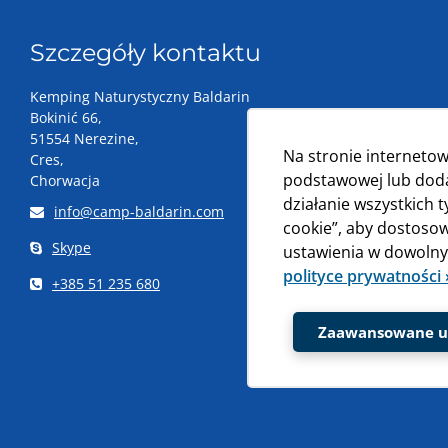
Szczegóły kontaktu
Kemping Naturystyczny Baldarin
Bokinić 66,
51554 Nerezine,
Na stronie internetow
Cres,
podstawowej lub dodat
Chorwacja
działanie wszystkich 
info@camp-baldarin.com
cookie”, aby dostosow
Skype
ustawienia w dowolnym
polityce prywatności 
+385 51 235 680
Zaawansowane us