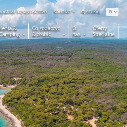
ROGRAM LOJALNOŚCIOWY
KONTAKT
SZUKAJ
PL
ienia &
Co zobaczyć
O
Oferty
e Camping
& zrobić
nas
Specjalne