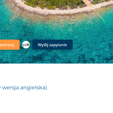
ezerwuj
Wyślij zapytanie
LUB
w wersja angielska)