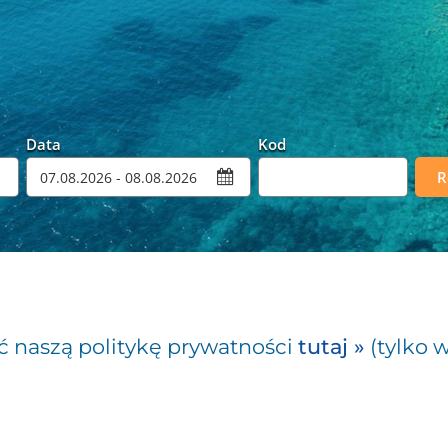
Data
Kod
Promocyjny
R
ć naszą politykę prywatności
tutaj »
(tylko 