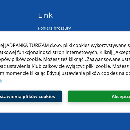
Link
Pobierz broszury
Księga Gości
ej JADRANKA TURIZAM d.o.o. pliki cookies wykorzystywane s
Program lojalnościowy
kowej funkcjonalności stron internetowych. Kliknij „Akcept
typów plików cookie. Możesz też kliknąć „Zaawansowane ust
Polityka prywatności
ać ustawienia i/lub całkowicie wyłączyć pliki cookie. Możesz
Regulamin i warunki użytkownika
 momencie klikając Edytuj ustawienia plików cookies na do
»
Warunki rezerwacji ​
Informacje Morskie
tawienia plików cookies
Akceptu