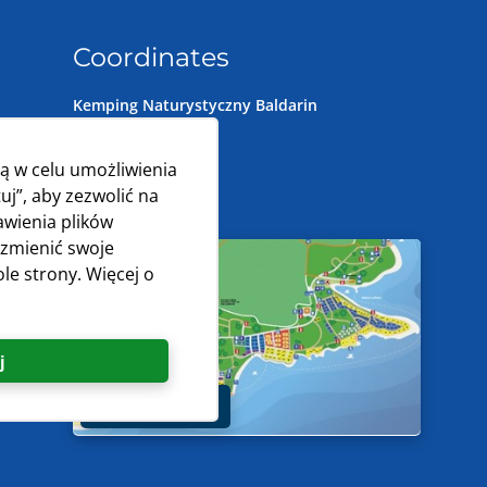
Coordinates
Kemping Naturystyczny Baldarin
44°36'59'' N
14°30'32'' E
ą w celu umożliwienia
uj”, aby zezwolić na
Zobacz na mapie
awienia plików
 zmienić swoje
le strony. Więcej o
j
Otwórz mapę