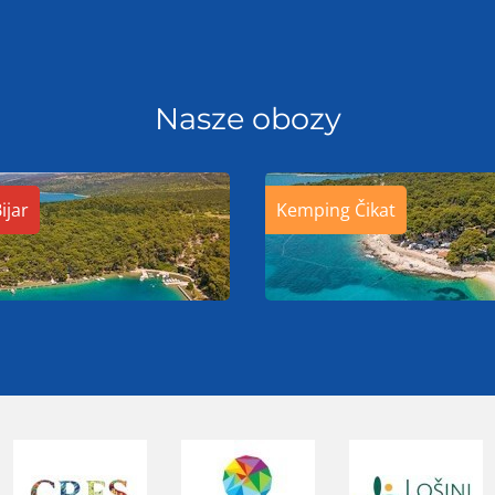
Nasze obozy
ijar
Kemping Čikat