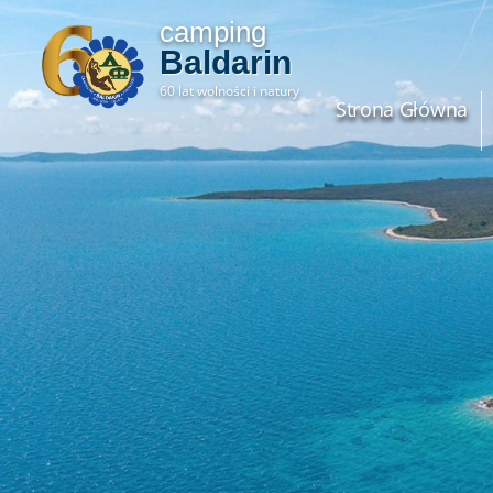
camping
Baldarin
60 lat wolności i natury
Strona Główna