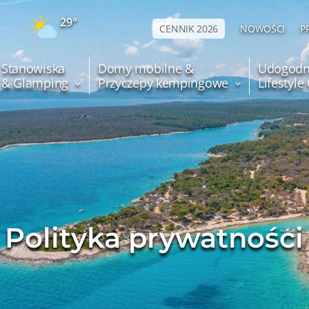
29°
CENNIK 2026
NOWOŚCI
P
Stanowiska
Domy mobilne &
Udogodn
& Glamping
Przyczepy kempingowe
Lifestyl
Polityka prywatności