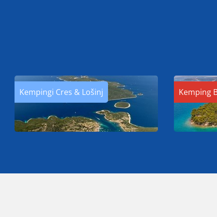
Kempingi Cres & Lošinj
Kemping B