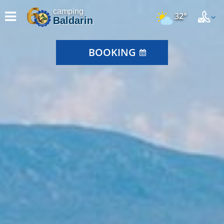
camping
32°
Baldarin
BOOKING