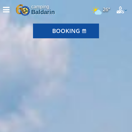
camping
26°
Baldarin
BOOKING