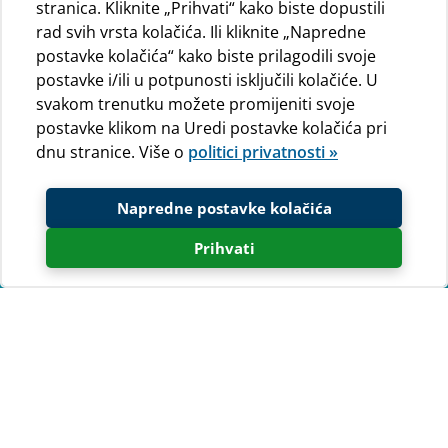
stranica. Kliknite „Prihvati“ kako biste dopustili
rad svih vrsta kolačića. Ili kliknite „Napredne
postavke kolačića“ kako biste prilagodili svoje
postavke i/ili u potpunosti isključili kolačiće. U
svakom trenutku možete promijeniti svoje
postavke klikom na Uredi postavke kolačića pri
dnu stranice. Više o
politici privatnosti »
Napredne postavke kolačića
Prihvati
Prijava na newsletter
Ako želite primati newsletter ispunite
obrazac u nastavku.
Kako biste primali samo ponude koje vas zanimaju