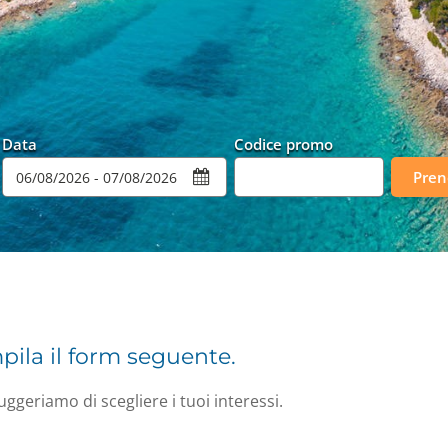
Data
Codice promo
Pren
mpila il form seguente.
uggeriamo di scegliere i tuoi interessi.