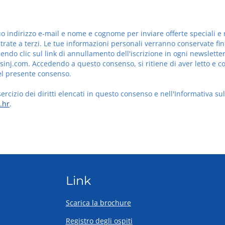
l tuo indirizzo e-mail e nome e cognome per inviare offerte speciali
rate a terzi. Le tue informazioni personali verranno conservate fin
cendo clic sul link di annullamento dell'iscrizione in ogni newsletter
inj.com. Accedendo a questo consenso, si ritiene di aver letto e com
del presente consenso.
ercizio dei diritti elencati in questo consenso e nell'Informativa sul
.hr
.
Link
Scarica la brochure
Registro degli ospiti