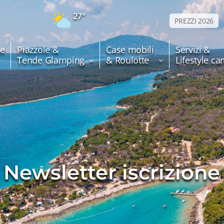
27°
PREZZI 2026
e
Piazzole &
Case mobili
Servizi &
Tende Glamping
& Roulotte
Lifestyle c
Newsletter iscrizione