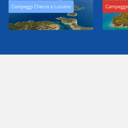
Campeggi Cherso e Lussino
Campeggio