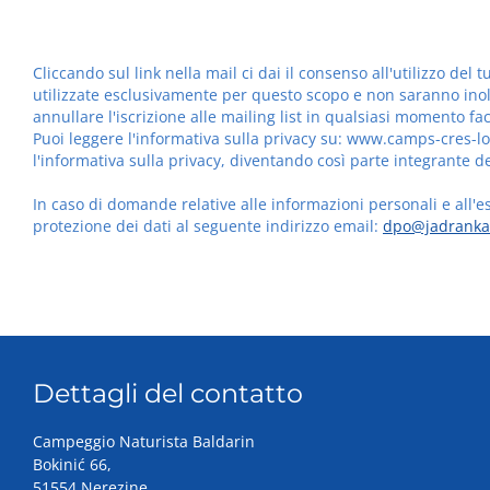
Cliccando sul link nella mail ci dai il consenso all'utilizzo de
utilizzate esclusivamente per questo scopo e non saranno inolt
annullare l'iscrizione alle mailing list in qualsiasi momento fa
Puoi leggere l'informativa sulla privacy su: www.camps-cres-los
l'informativa sulla privacy, diventando così parte integrante 
In caso di domande relative alle informazioni personali e all'es
protezione dei dati al seguente indirizzo email:
dpo@jadranka
Dettagli del contatto
Campeggio Naturista Baldarin
Bokinić 66,
51554 Nerezine,