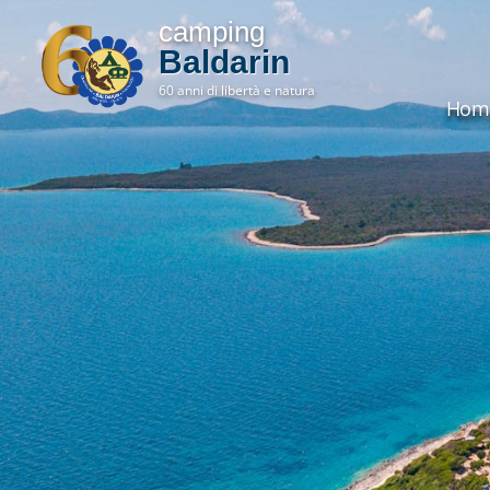
camping
Baldarin
60 anni di libertà e natura
Hom