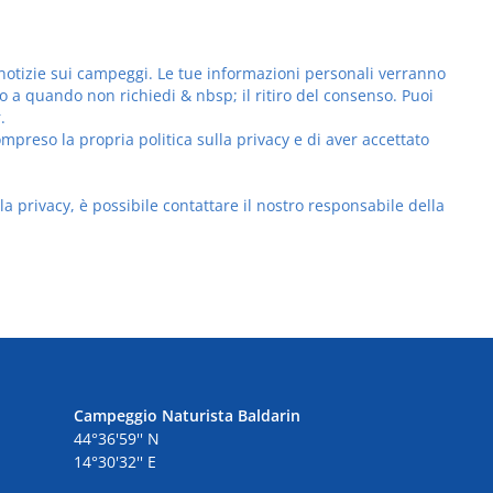
 e notizie sui campeggi. Le tue informazioni personali verranno
o a quando non richiedi & nbsp; il ritiro del consenso. Puoi
.
preso la propria politica sulla privacy e di aver accettato
la privacy, è possibile contattare il nostro responsabile della
Campeggio Naturista Baldarin
44°36'59'' N
14°30'32'' E