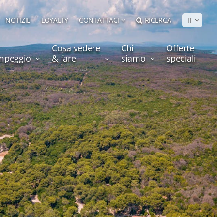
NOTIZIE
LOYALTY
CONTATTACI
RICERCA
IT
Cosa vedere
Chi
Offerte
ampeggio
& fare
siamo
speciali