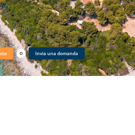
ota
Invia una domanda
O