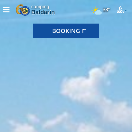
camping
33°
Baldarin
BOOKING