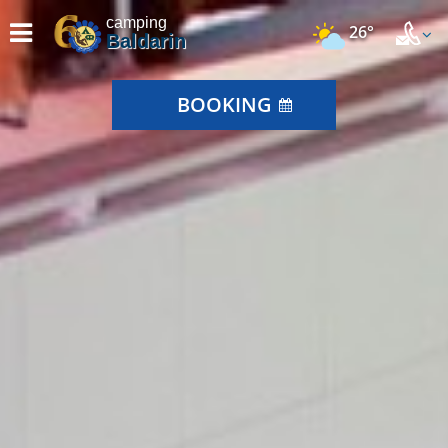
camping
26°
Baldarin
BOOKING