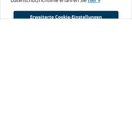
Datenschutzrichtlinie erfahren Sie
hier »
Erweiterte Cookie-Einstellungen
Außer Ort und Camping Unterkunft spielen bei der Wahl
Akzeptieren
des Campings Urlaubsortes die Sauberkeit und
Einrichtung der Sanitärgebäude mit Sicherheit eine sehr
wichtige Rolle.
Regelmäßig gewartet und
modern
Der FKK-Campingplatz Baldarin verfügt über 7 modern
eingerichtete Sanitärgebäude.
Klicken Sie oben oder sehen Sie sich die
virtuelle Tour
des gesamten Campingplatzes an »