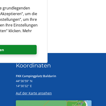
ie grundlegenden
„Akzeptieren“, um die
nstellungen“, um Ihre
en Ihre Einstellungen
ten“ klicken. Mehr
en
Koordinaten
FKK Campingplatz Baldarin
44°36'59'' N
14°30'32'' E
Auf der Karte ansehen