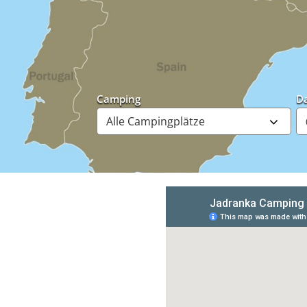
Camping
D
View
Jadranka camping - Cres 