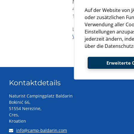
Naturist campingplatz Bald
44°36'59'' N
Auf der Website von 
14°30'32'' E
oder zusätzlichen Fun
Verwendung aller Cook
Links:
Einstellungen anzupas
Via Michelin
jederzeit ändern, ind
über die Datenschutzr
Erweiterte 
Kontaktdetails
Naturist Campingplatz Baldarin
Bokinić 66,
51554 Nerezine,
Cres,
Kroatien
info@camp-baldarin.com