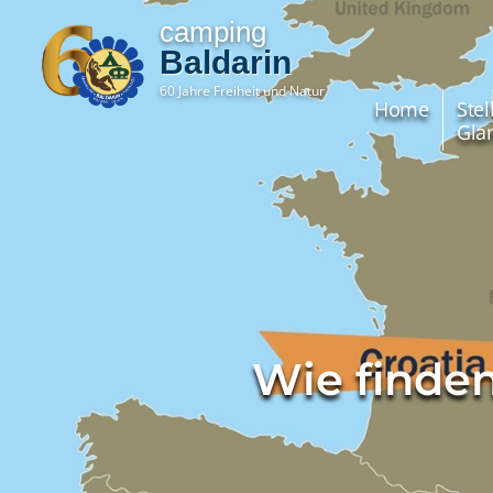
camping
Baldarin
60 Jahre Freiheit und Natur
Home
Stel
Gla
Wie finde