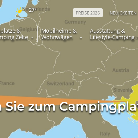
27°
PREISE 2026
NEUIGKEITEN
lplätze &
Mobilheime &
Ausstattung &
mping Zelte
Wohnwägen
Lifestyle-Camping
n Sie zum Campingplat