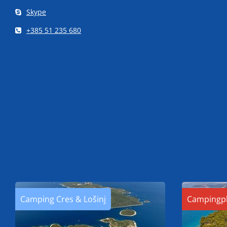
Skype
+385 51 235 680
Camping Cres & Lošinj
Campingpl