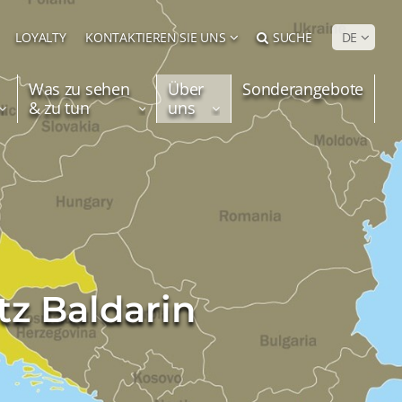
LOYALTY
KONTAKTIEREN SIE UNS
SUCHE
DE
Was zu sehen
Über
Sonderangebote
& zu tun
uns
z Baldarin