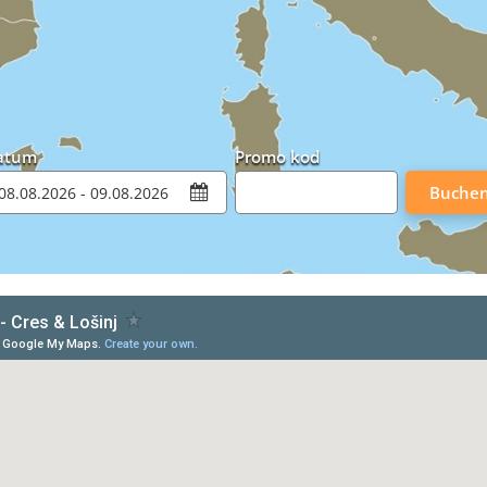
atum
Promo kod
Buche
& Lošinj
in a larger map