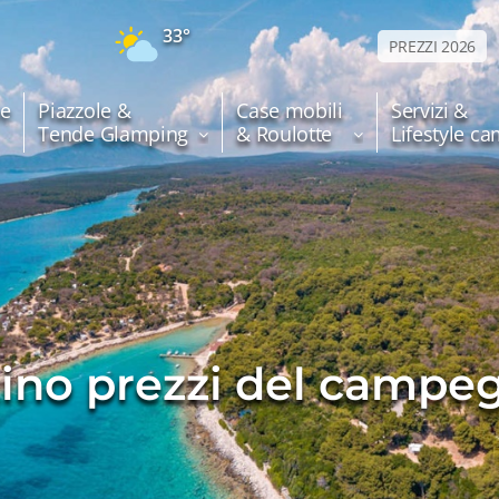
33°
PREZZI 2026
e
Piazzole &
Case mobili
Servizi &
Tende Glamping
& Roulotte
Lifestyle c
tino prezzi del campe