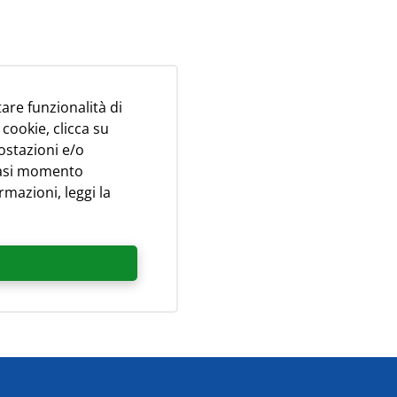
tare funzionalità di
 cookie, clicca su
settembre) a persona al
ostazioni e/o
siasi momento
rmazioni, leggi la
 Mastercard, VISA.
i.