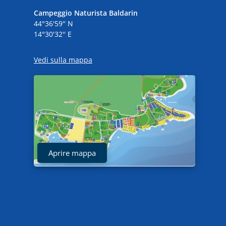
Campeggio Naturista Baldarin
44°36'59'' N
14°30'32'' E
Vedi sulla mappa
Aprire mappa