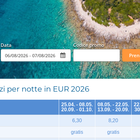
Data
Codice promo
Pren
i per notte in EUR 2026
25.04. - 08.05.
08.05. - 22.05.
22
20.09. - 01.10.
13.09. - 20.09.
30
6,30
8,20
gratis
gratis