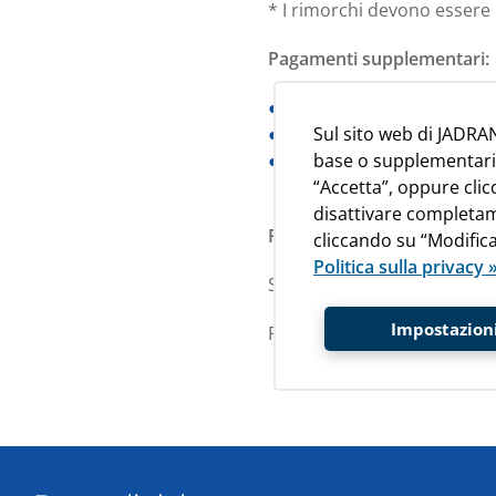
* I rimorchi devono essere 
Pagamenti supplementari:
Costo prenotazione piaz
Sul sito web di JADRAN
Tassa di registrazione p
base o supplementari de
Tassa di soggiorno 1,10 €
“Accetta”, oppure cli
giorno. Bambini fino a 11
disattivare completam
Possibilita di pagamento
cliccando su “Modifica
Politica sulla privacy 
Si accettano le seguenti ca
Impostazioni
Per saperne di più, consult