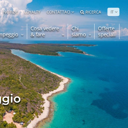
NOTIZIE
LOYALTY
CONTATTACI
RICERCA
IT
Cosa vedere
Chi
Offerte
ampeggio
& fare
siamo
speciali
ggio