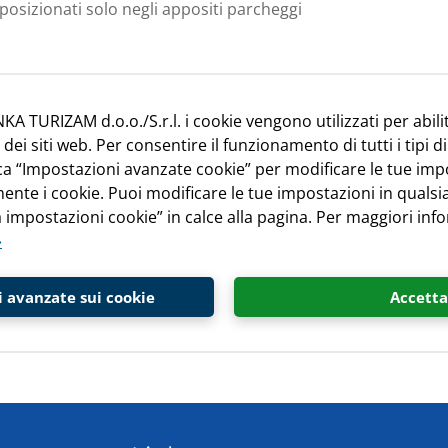
posizionati solo negli appositi parcheggi
zole 50,00 €
KA TURIZAM d.o.o./S.r.l. i cookie vengono utilizzati per abili
er persona 2,50 € (una tantum)
i siti web. Per consentire il funzionamento di tutti i tipi di
 (ottobre), 1,60 € (aprile, maggio, giugno, luglio, agosto e 
cca “Impostazioni avanzate cookie” per modificare le tue imp
,99 anni: gratis. Ragazzi dai 12 ai 17,99 anni: solo 50%.
ente i cookie. Puoi modificare le tue impostazioni in qual
 impostazioni cookie” in calce alla pagina. Per maggiori info
»
rte di credito: EC (Maestro), American Express, Diners-Club,
 avanzate sui cookie
Accetta
a le nostre
condizioni di prenotazione »
per maggiori dettagl