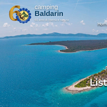
camping
Baldarin
60 anni di libertà e natura
Hom
Lis