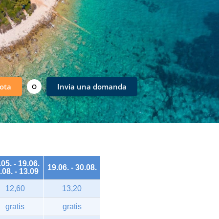
ota
Invia una domanda
O
.05. - 19.06.
19.06. - 30.08.
.08. - 13.09
12,60
13,20
gratis
gratis