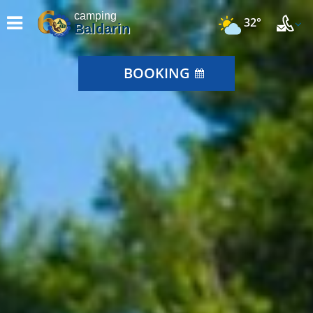
camping
32°
Baldarin
BOOKING