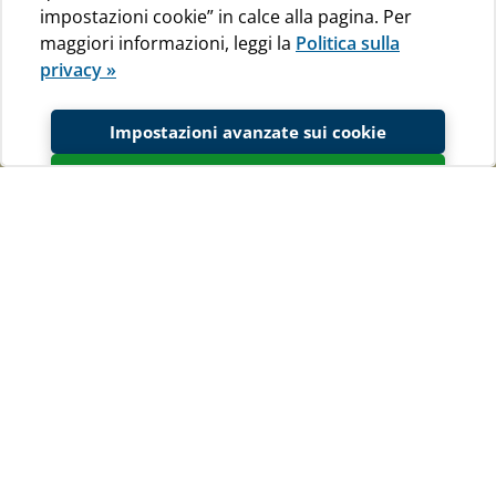
impostazioni cookie” in calce alla pagina. Per
maggiori informazioni, leggi la
Politica sulla
privacy »
Impostazioni avanzate sui cookie
Accetta
View
Jadranka camping - Cres & Lošinj
in a larger map