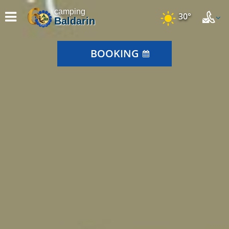
camping
30°
Baldarin
BOOKING