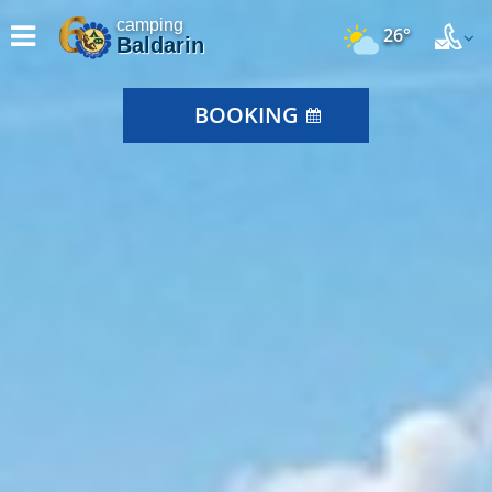
camping
26°
Baldarin
BOOKING