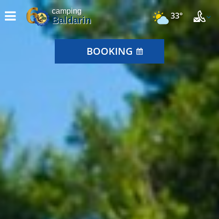
camping
33°
Baldarin
BOOKING