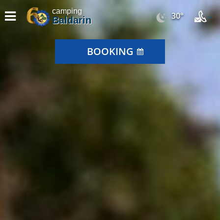
camping
30°
Baldarin
BOOKING