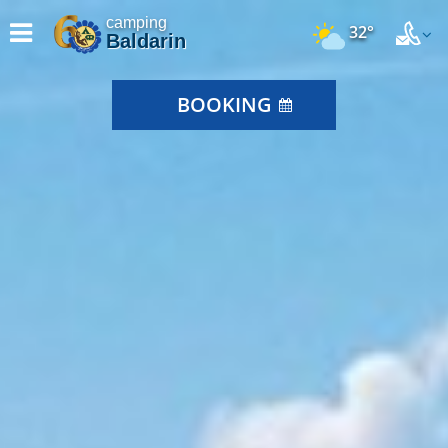
camping
32°
Baldarin
BOOKING