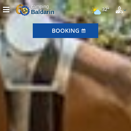
camping
32°
Baldarin
BOOKING