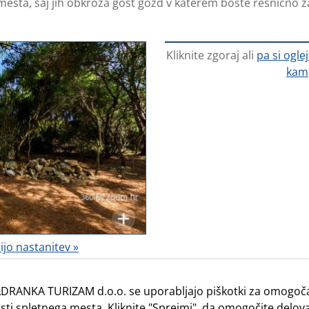
sta, saj jih obkroža gost gozd v katerem boste resnično za
Kliknite zgoraj ali
pa si ogle
kam
rijo nastanitev »
arceliranih mesta
,
cene
.
DRANKA TURIZAM d.o.o. se uporabljajo piškotki za omogoča
ti spletnega mesta. Kliknite "Sprejmi", da omogočite delova