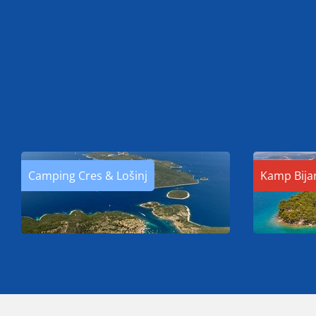
Camping Cres & Lošinj
Kamp Bija