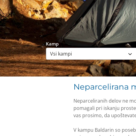
Kamp
Neparcelirana 
Neparceliranih delov ne mo
pomagali pri iskanju prost
vas prosimo, da upoštevat
V kampu Baldarin so poseb