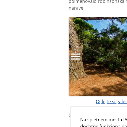
poimenovalo robinzonska me
narave.
Oglejte si gale
Ogledate si lahko
načrt nep
Na spletnem mestu JA
dodatne funkcionalnos