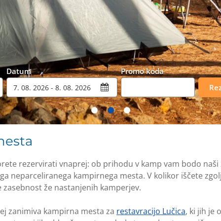
Datum
Promo koda
Rez
mesta
rete rezervirati vnaprej: ob prihodu v kamp vam bodo naši 
ega neparceliranega kampirnega mesta. V kolikor iščete zgo
e zasebnost že nastanjenih kamperjev.
ej zanimiva kampirna mesta za
restavracijo Lučica
, ki jih j