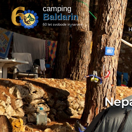
camping
Baldarin
60 let svobode in narave
Nepa