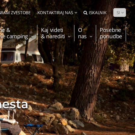
RAM ZVESTOBE
KONTAKTIRAJ NAS
ISKALNIK
SI
ne &
Kaj videti
O
Posebne
tyle camping
& narediti
nas
ponudbe
mesta