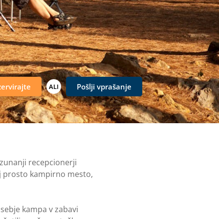
ervirajte
Pošlji vprašanje
ALI
zunanji recepcionerji
lj prosto kampirno mesto,
e osebje kampa v zabavi