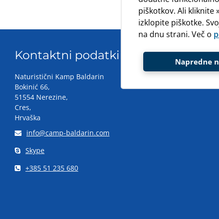
piškotkov. Ali kliknit
izklopite piškotke. Sv
na dnu strani. Več o
p
Kontaktni podatki
Napredne n
Naturistični Kamp Baldarin
Bokinić 66,
51554 Nerezine,
Cres,
Hrvaška
info@camp-baldarin.com
Skype
+385 51 235 680