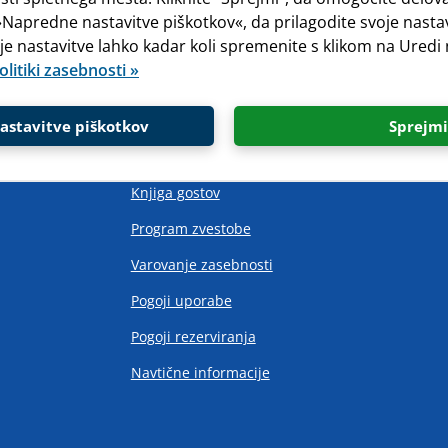
e »Napredne nastavitve piškotkov«, da prilagodite svoje nast
oje nastavitve lahko kadar koli spremenite s klikom na Uredi
olitiki zasebnosti »
Link
astavitve piškotkov
Sprejmi
Prevzem brošur
Knjiga gostov
Program zvestobe
Varovanje zasebnosti
Pogoji uporabe
Pogoji rezerviranja
Navtične informacije