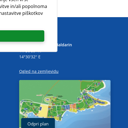
avitve in/ali popolnoma
 nastavitve piškotkov
Koordinate
Naturistični Kamp Baldarin
44°36'59'' N
14°30'32'' E
Ogled na zemljevidu
Odpri plan