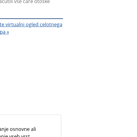
čutili vse čare otoške
jte virtualni ogled celotnega
pa »
nje osnovne ali
nje vseh vrst