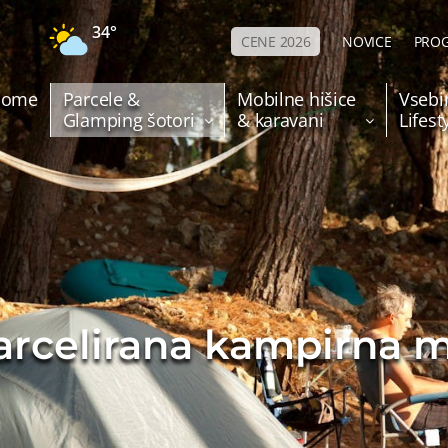
34°
CENE 2026
NOVICE
PROG
Home
Parcele &
Mobilne hišice
Vsebi
Glamping šotori
& karavani
Lifes
rcelirana kampirna 