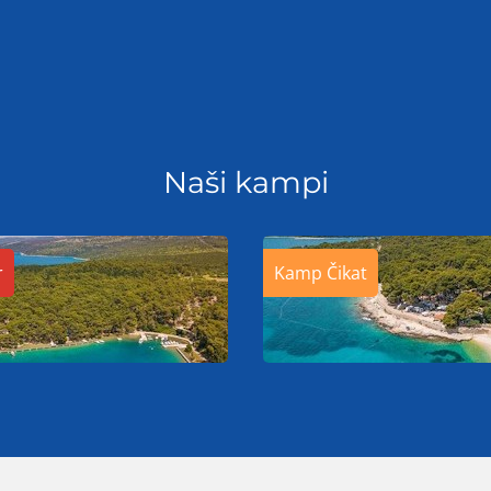
Naši kampi
r
Kamp Čikat