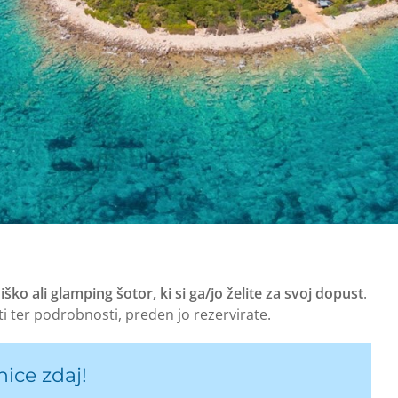
ško ali glamping šotor, ki si ga/jo želite za svoj dopust
.
i ter podrobnosti, preden jo rezervirate.
nice zdaj!