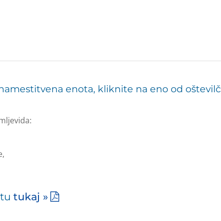
e namestitvena enota, kliknite na eno od oštevi
mljevida:
e,
atu
tukaj »