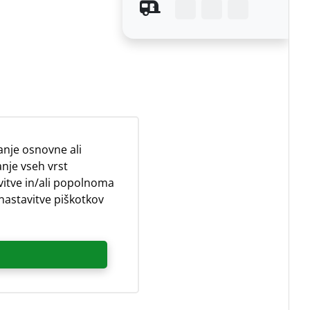
nje osnovne ali
nje vseh vrst
avitve in/ali popolnoma
 nastavitve piškotkov