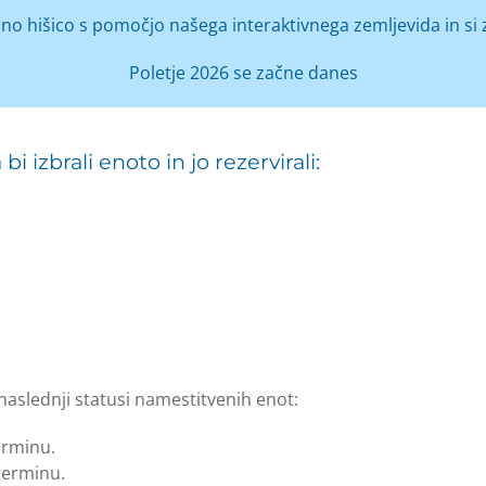
ilno hišico s pomočjo našega interaktivnega zemljevida in si
Poletje 2026 se začne danes
izbrali enoto in jo rezervirali:
naslednji statusi namestitvenih enot:
erminu.
terminu.