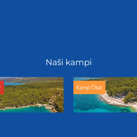
Naši kampi
r
Kamp Čikat