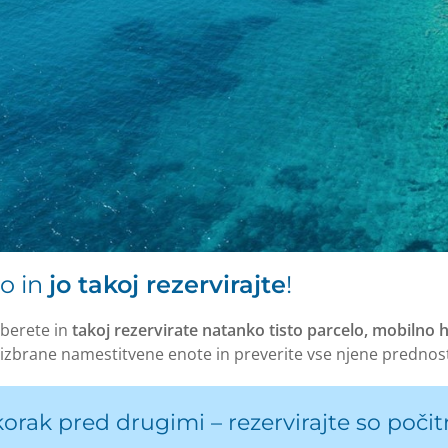
to in
jo takoj rezervirajte
!
zberete in
takoj rezervirate natanko tisto parcelo, mobilno hi
e izbrane namestitvene enote in preverite vse njene prednost
orak pred drugimi – rezervirajte so počit