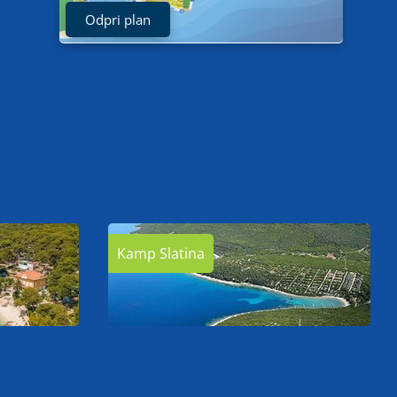
Odpri plan
Kamp Slatina