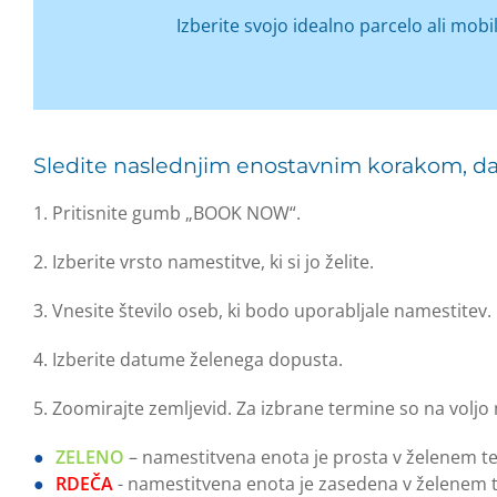
Izberite svojo idealno parcelo ali mob
Sledite naslednjim enostavnim korakom, da bi 
1. Pritisnite gumb „BOOK NOW“.
2. Izberite vrsto namestitve, ki si jo želite.
3. Vnesite število oseb, ki bodo uporabljale namestitev.
4. Izberite datume želenega dopusta.
5. Zoomirajte zemljevid. Za izbrane termine so na voljo 
ZELENO
– namestitvena enota je prosta v želenem t
RDEČA
- namestitvena enota je zasedena v želenem 