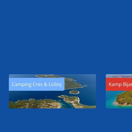
Camping Cres & Lošinj
Kamp Bija