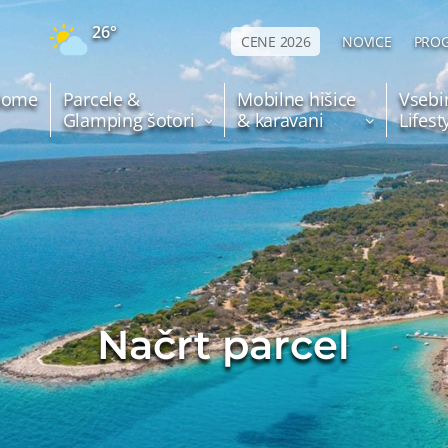
26°
CENE 2026
NOVICE
PROG
Home
Parcele &
Mobilne hišice
Vsebi
Glamping šotori
& karavani
Lifes
Načrt parcel