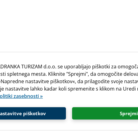
DRANKA TURIZAM d.o.o. se uporabljajo piškotki za omogoča
ti spletnega mesta. Kliknite "Sprejmi", da omogočite delova
e »Napredne nastavitve piškotkov«, da prilagodite svoje nast
oje nastavitve lahko kadar koli spremenite s klikom na Uredi
olitiki zasebnosti »
astavitve piškotkov
Sprejmi