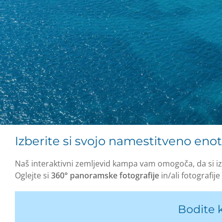
Izberite si svojo namestitveno eno
Naš interaktivni zemljevid kampa vam omogoča, da si i
Oglejte si
360° panoramske fotografije
in/ali fotografij
Bodite k