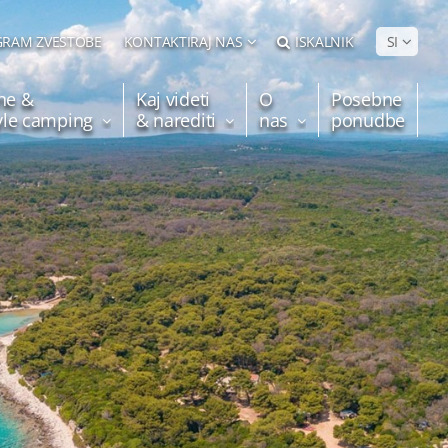
RAM ZVESTOBE
KONTAKTIRAJ NAS
ISKALNIK
SI
ne &
Kaj videti
O
Posebne
tyle camping
& narediti
nas
ponudbe