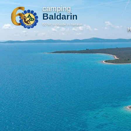
camping
Baldarin
60 let svobode in narave