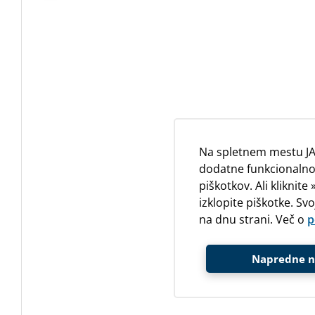
Na spletnem mestu JA
dodatne funkcionalnos
piškotkov. Ali kliknit
izklopite piškotke. Sv
na dnu strani. Več o
p
Napredne n