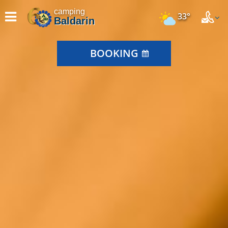
camping
33°
Baldarin
BOOKING