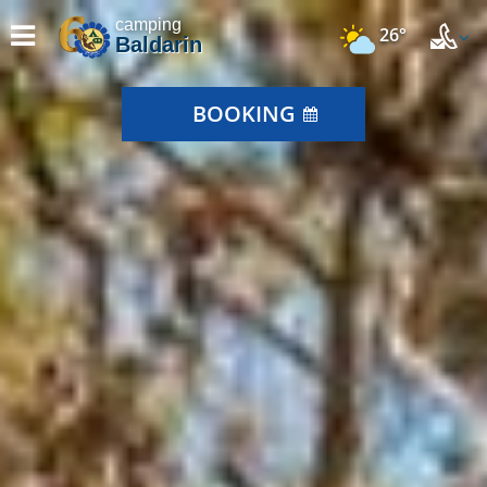
camping
26°
Baldarin
BOOKING